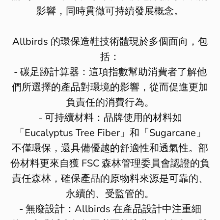
影響，同時貫徹可持續發展概念。
Allbirds
的環保造鞋技術體現於多個面向，包
括：
-
碳足跡計算器：這項指數幫助消費者了解他
們所選擇的產品對環境的影響，從而促進更加
負責任的消費行為。
-
可持續材料：品牌使用的材料如
「
Eucalyptus Tree Fiber
」和「
Sugarcane
」
不僅環保，還具備優越的舒適性和透氣性。部
份材料更來自獲
FSC
森林管理委員會認證的負
責任森林，確保產品的原物料來源是可靠的、
永續的、受監管的。
-
無廢設計：
Allbirds
在產品設計中注重細