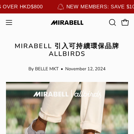
Skip
ERS OVER HKD$800
NEW MEMBERS: SAVE 
to
content
Open
OPEN
Ope
navigation
SEARCH
menu
BAR
MIRABELL 引入可持續環保品牌
ALLBIRDS
By BELLE MKT
November 12, 2024