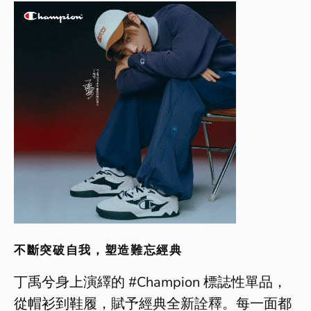
不斷突破自我，塑造難忘經典
丁禹兮身上演繹的 #Champion 標誌性單品，
從帽衫到鞋履，賦予經典全新詮釋。每一面都