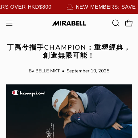
Skip
RDERS OVER HKD$800
NEW MEMBERS: SAV
to
content
Open
OPEN
Ope
navigation
SEARCH
menu
BAR
丁禹兮攜手CHAMPION：重塑經典，
創造無限可能！
By BELLE MKT
September 10, 2025